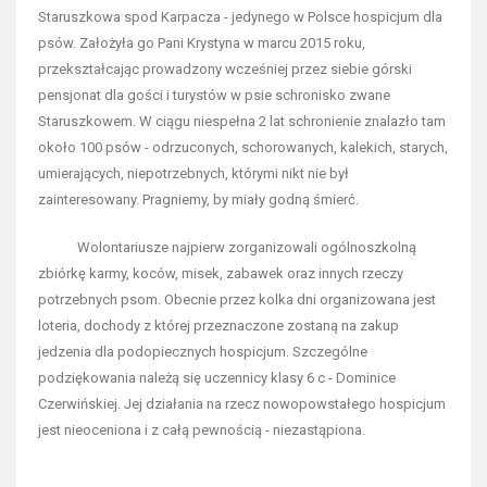
Staruszkowa spod Karpacza - jedynego w Polsce hospicjum dla
psów. Założyła go Pani Krystyna w marcu 2015 roku,
przekształcając prowadzony wcześniej przez siebie górski
pensjonat dla gości i turystów w psie schronisko zwane
Staruszkowem. W ciągu niespełna 2 lat schronienie znalazło tam
około 100 psów - odrzuconych, schorowanych, kalekich, starych,
umierających, niepotrzebnych, którymi nikt nie był
zainteresowany. Pragniemy, by miały godną śmierć.
Wolontariusze najpierw zorganizowali ogólnoszkolną
zbiórkę karmy, koców, misek, zabawek oraz innych rzeczy
potrzebnych psom. Obecnie przez kolka dni organizowana jest
loteria, dochody z której przeznaczone zostaną na zakup
jedzenia dla podopiecznych hospicjum. Szczególne
podziękowania należą się uczennicy klasy 6 c - Dominice
Czerwińskiej. Jej działania na rzecz nowopowstałego hospicjum
jest nieoceniona i z całą pewnością - niezastąpiona.