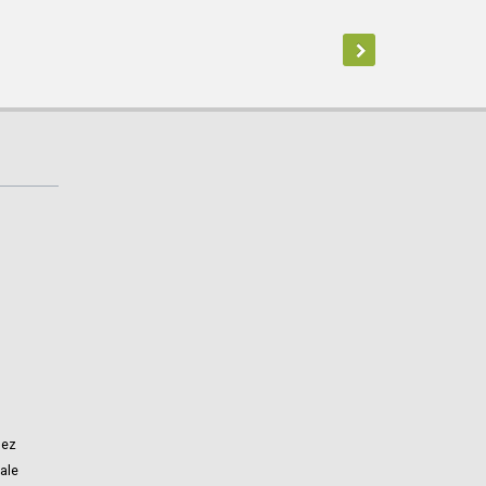
bez
ale