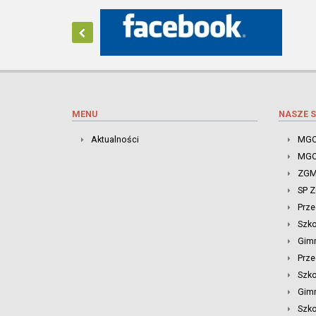
MENU
NASZE S
Aktualności
MGO
MGO
ZGM
SP 
Prze
Szk
Gim
Prze
Szko
Gimn
Szko