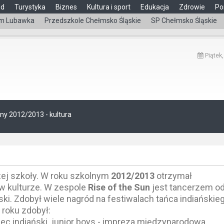
ąd
Turystyka
Biznes
Kultura i sport
Edukacja
Zdrowie
Po
m Lubawka
Przedszkole Chełmsko Śląskie
SP Chełmsko Śląskie
Piątek,
lny 2012/2013 - kultura
zej szkoły. W roku szkolnym
2012/2013
otrzymał
 w kulturze. W zespole
Rise of the Sun
jest tancerzem o
ski. Zdobył wiele nagród na festiwalach tańca indiańskie
 roku zdobył:
iec indiański junior boys - impreza międzynarodowa,