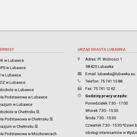
ERWISY
URZĄD MIASTA LUBAWKA
Adres: Pl. Wolności 1
K w Lubawce
58-420 Lubawka
PS w Lubawce
E-mail:
lubawka@lubawka.eu
 w Lubawce
Telefon: 75 741 15 88
ZOZ w Lubawce
Fax: 75 741 12 62
dszkole w Lubawce
Godziny pracy urzędu:
oła Podstawowa w Lubawce
Poniedziałek 7:30 - 17:00
nazjum w Lubawce
Wtorek 7:30 - 15:30
dszkole w Chełmsku Śl.
Środa 7:30 - 15:30
ła Podstawowa w Chełmsku Śl.
Czwartek 7:30 - 15:30 *Dzień 
azjum w Chełmsku Śl.
obsługi interesantów w Wydzi
ła Podstawowa w Miszkowicach.