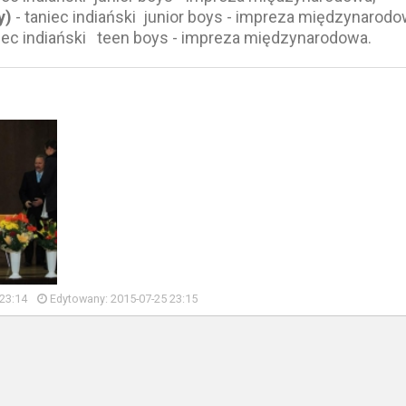
y)
- taniec indiański junior boys - impreza międzynarod
niec indiański teen boys - impreza międzynarodowa.
23:14
Edytowany: 2015-07-25 23:15