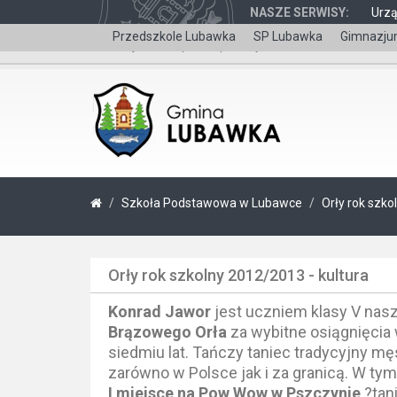
NASZE SERWISY:
Urz
Przedszkole Lubawka
SP Lubawka
Gimnazju
Wersja dla niepełnosprawnych
Szkoła Podstawowa w Lubawce
Orły rok szko
Orły rok szkolny 2012/2013 - kultura
Konrad Jawor
jest uczniem klasy V nas
Brązowego Orła
za wybitne osiągnięcia
siedmiu lat. Tańczy taniec tradycyjny mę
zarówno w Polsce jak i za granicą. W tym
I miejsce na Pow Wow w Pszczynie
?tan