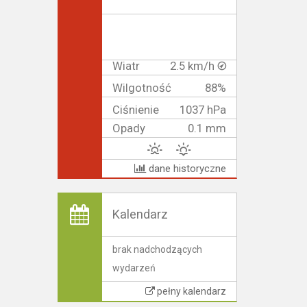
Wiatr
2.5 km/h
Wilgotność
88%
Ciśnienie
1037 hPa
Opady
0.1 mm
dane historyczne
Kalendarz
brak nadchodzących
wydarzeń
pełny kalendarz