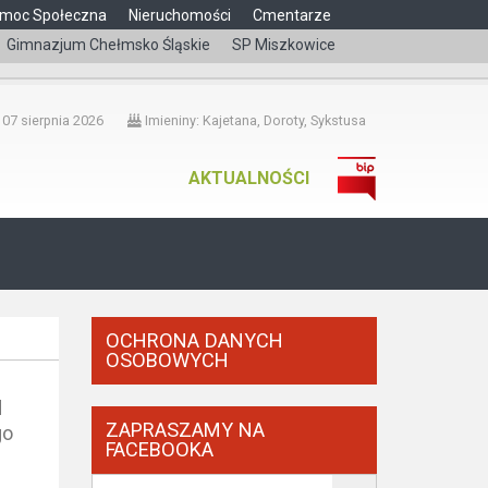
moc Społeczna
Nieruchomości
Cmentarze
Gimnazjum Chełmsko Śląskie
SP Miszkowice
čeština
 07 sierpnia 2026
Imieniny: Kajetana, Doroty, Sykstusa
AKTUALNOŚCI
OCHRONA DANYCH
OSOBOWYCH
d
ZAPRASZAMY NA
go
FACEBOOKA