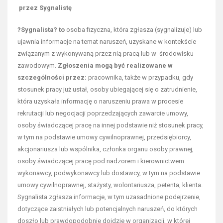
przez Sygnalistę
?Sygnalista? to
osoba fizyczna, która zgłasza (sygnalizuje) lub
ujawnia informacje na temat naruszeń, uzyskane w kontekście
związanym z wykonywaną przez nią pracą lub w środowisku
zawodowym.
Zgłoszenia mogą być realizowane w
szczególności przez:
pracownika, także w przypadku, gdy
stosunek pracy już ustał, osoby ubiegającej się o zatrudnienie,
która uzyskała informację o naruszeniu prawa w procesie
rekrutacji lub negocjacji poprzedzających zawarcie umowy,
osoby świadczącej pracę na innej podstawie niż stosunek pracy,
w tym na podstawie umowy cywilnoprawnej, przedsiębiorcy,
akcjonariusza lub wspólnika, członka organu osoby prawnej,
osoby świadczącej pracę pod nadzorem i kierownictwem
wykonawcy, podwykonawcy lub dostawcy, w tym na podstawie
umowy cywilnoprawnej, stażysty, wolontariusza, petenta, klienta.
Sygnalista zgłasza informacje, w tym uzasadnione podejrzenie,
dotyczące zaistniałych lub potencjalnych naruszeń, do których
doszło lub prawdopodobnie dojdzie w organizacji, w której