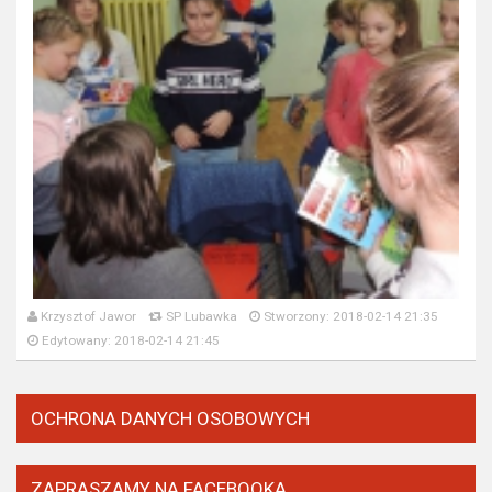
Krzysztof Jawor
SP Lubawka
Stworzony: 2018-02-14 21:35
Edytowany: 2018-02-14 21:45
OCHRONA DANYCH OSOBOWYCH
ZAPRASZAMY NA FACEBOOKA