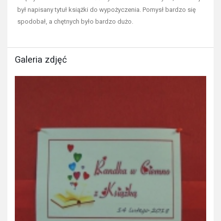
był napisany tytuł książki do wypożyczenia. Pomysł bardzo się
spodobał, a chętnych było bardzo dużo.
Galeria zdjęć