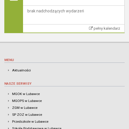
brak nadchodzących wydarzeń
pełny kalendarz
MENU
Aktualności
NASZE SERWISY
MGOK w Lubawce
MGOPS w Lubawce
ZGM w Lubawce
SP ZOZ w Lubawce
Przedszkole w Lubawce
Szkoła Podstawowa w Lubawce