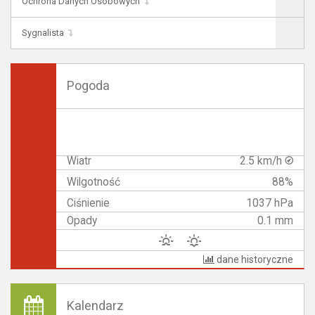
Ochrona Danych Osobowych
Sygnalista
Pogoda
Wiatr
2.5 km/h
Wilgotność
88%
Ciśnienie
1037 hPa
Opady
0.1 mm
dane historyczne
Kalendarz