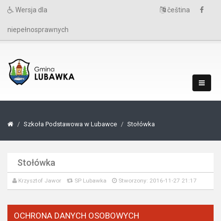
Wersja dla
čeština
niepełnosprawnych
Szkoła Podstawowa w Lubawce
Stołówka
Stołówka
Krzysztof Jawor
SP Lubawka
Stworzony: 2016-11-27 21:17
OCHRONA DANYCH OSOBOWYCH