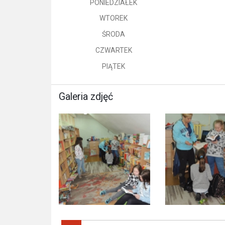
PONIEDZIAŁEK
9 
WTOREK
9 
ŚRODA
8 
CZWARTEK
8 
PIĄTEK
9 
Galeria zdjęć