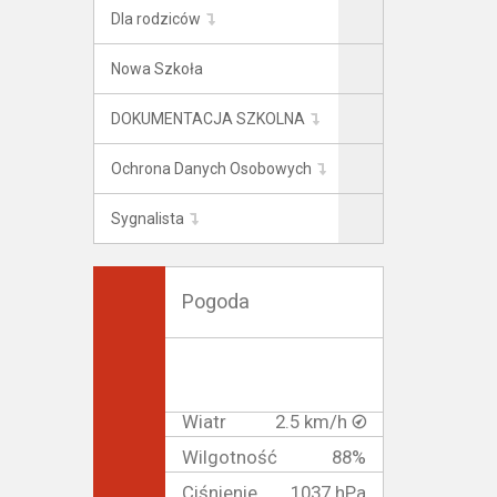
Dla rodziców
Nowa Szkoła
DOKUMENTACJA SZKOLNA
Ochrona Danych Osobowych
Sygnalista
Pogoda
Wiatr
2.5 km/h
Wilgotność
88%
Ciśnienie
1037 hPa