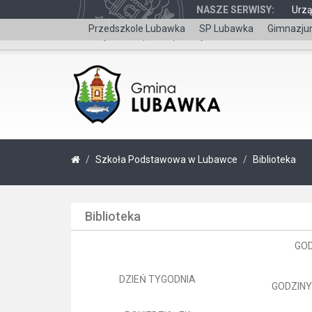
NASZE SERWISY:
Urz
Przedszkole Lubawka
SP Lubawka
Gimnazju
Wersja dla niepełnosprawnych
Szkoła Podstawowa w Lubawce
Biblioteka
Biblioteka
GOD
DZIEŃ TYGODNIA
GODZINY