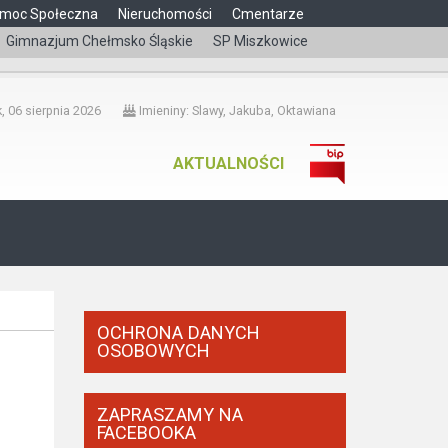
moc Społeczna
Nieruchomości
Cmentarze
Gimnazjum Chełmsko Śląskie
SP Miszkowice
čeština
, 06 sierpnia 2026
Imieniny: Slawy, Jakuba, Oktawiana
AKTUALNOŚCI
OCHRONA DANYCH
OSOBOWYCH
ZAPRASZAMY NA
FACEBOOKA