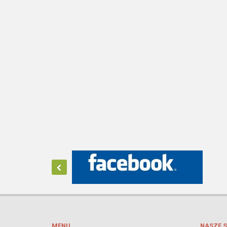
MENU
NASZE S