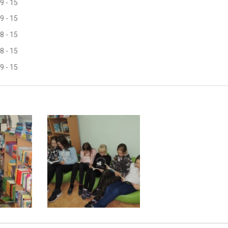
- 15
- 15
- 15
- 15
- 15