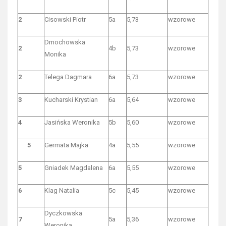
2
Cisowski Piotr
5a
5,73
wzorowe
Dmochowska
2
4b
5,73
wzorowe
Monika
2
Telega Dagmara
6a
5,73
wzorowe
3
Kucharski Krystian
6a
5,64
wzorowe
4
Jasińska Weronika
5b
5,60
wzorowe
5
Germata Majka
4a
5,55
wzorowe
5
Gniadek Magdalena
6a
5,55
wzorowe
6
Klag Natalia
5c
5,45
wzorowe
Dyczkowska
7
5a
5,36
wzorowe
Weronika