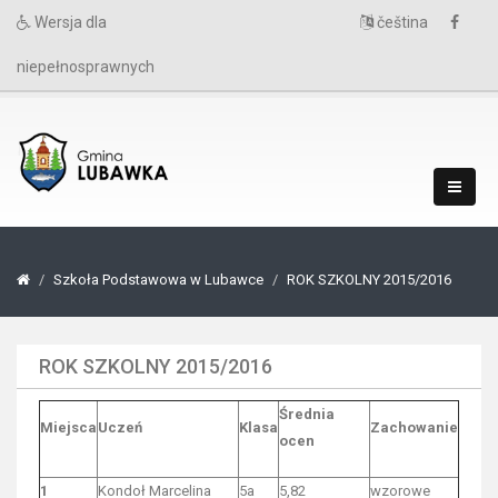
Wersja dla
čeština
niepełnosprawnych
Szkoła Podstawowa w Lubawce
ROK SZKOLNY 2015/2016
ROK SZKOLNY 2015/2016
Średnia
Miejsca
Uczeń
Klasa
Zachowanie
ocen
1
Kondoł Marcelina
5a
5,82
wzorowe