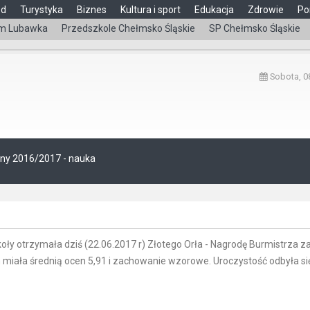
ąd
Turystyka
Biznes
Kultura i sport
Edukacja
Zdrowie
Po
m Lubawka
Przedszkole Chełmsko Śląskie
SP Chełmsko Śląskie
Sobota, 08
olny 2016/2017 - nauka
oły otrzymała dziś (22.06.2017 r) Złotego Orła - Nagrodę Burmistrza z
 miała średnią ocen 5,91 i zachowanie wzorowe. Uroczystość odbyła si