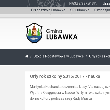
NASZE SERWISY:
Urz
Przedszkole Lubawka
SP Lubawka
Gimnazju
Wersja dla niepełnosprawnych
Szkoła Podstawowa w Lubawce
Orły rok szk
Orły rok szkolny 2016/2017 - nauka
Martynka Kucharska uczennica klasy IV a naszej szk
Wybitne Osiągnięcia w Nauce. W tym roku szkolnym
domu kultury podczas sesji Rady Miasta.