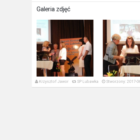
Galeria zdjęć
Krzysztof Jawor
SP Lubawka
Stworzony: 2017-06