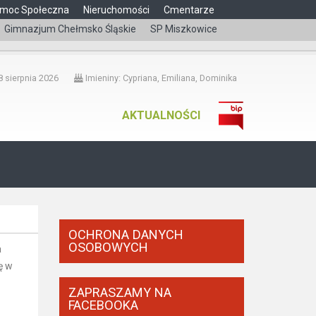
moc Społeczna
Nieruchomości
Cmentarze
Gimnazjum Chełmsko Śląskie
SP Miszkowice
čeština
 sierpnia 2026
Imieniny: Cypriana, Emiliana, Dominika
AKTUALNOŚCI
OCHRONA DANYCH
OSOBOWYCH
a
ę w
ZAPRASZAMY NA
FACEBOOKA