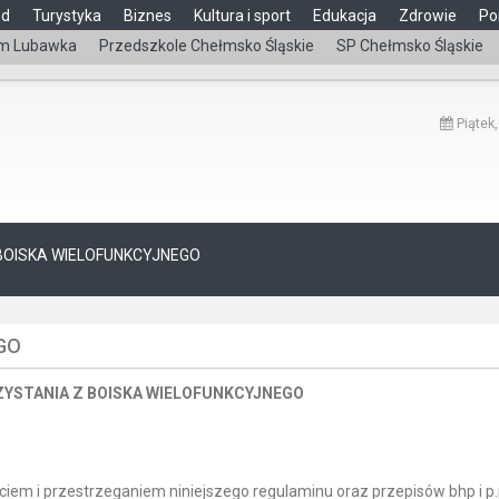
ąd
Turystyka
Biznes
Kultura i sport
Edukacja
Zdrowie
Po
m Lubawka
Przedszkole Chełmsko Śląskie
SP Chełmsko Śląskie
Piątek,
BOISKA WIELOFUNKCYJNEGO
GO
YSTANIA Z BOISKA WIELOFUNKCYJNEGO
ciem i przestrzeganiem niniejszego regulaminu oraz przepisów bhp i p.