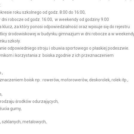
:
kresie roku szkolnego od godz. 8:00 do 16:00,
w dni robocze od godz. 16:00, w weekendy od godziny 9.00
 klucz, za który ponosi odpowiedzialność oraz wpisuje się do rejestru
etlicy środowiskowej w budynku gimnazjum w dni robocze a w weekend
nku szkoły.
anie odpowiedniego stroju i obuwia sportowego o płaskiej podeszwie.
ikom i korzystania z boiska zgodnie z ich przeznaczeniem
.,
naczeniem boisk np.: rowerów, motorowerów, deskorolek, rolek itp.,
e,
o rodzaju środków odurzających,
żucia gumy,
 szklanych, metalowych,