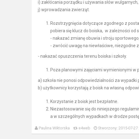
i) zakłócania porządku i używania słów wulgarnych,
j) wprowadzania zwierząt.
Rozstrzygnięcia dotyczące zgodnego z postan
pobiera się klucz do boiska, w zależności od 
- nakazać zmianę obuwia i stroju sportowego
- zwrócić uwagę na niewłaściwe, niezgodne
- nakazać opuszczenia terenu boiska i szkoły.
Poza planowymi zajęciami wymienionymi w pk
a) szkoła nie ponosi odpowiedzialności za wypadki 
b) użytkownicy korzystają z boisk na własną odpow
Korzystanie z boisk jest bezpłatne.
Niezastosowanie się do niniejszego regulam
a w szczególnych wypadkach w drodze post
Paulina Wiktorska
e4web
Stworzony: 2015-07-27 