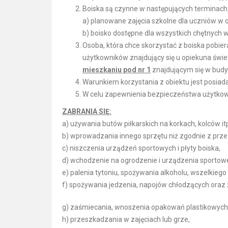
Boiska są czynne w następujących terminach
a) planowane zajęcia szkolne dla uczniów w o
b) boisko dostępne dla wszystkich chętnych 
Osoba, która chce skorzystać z boiska pobiera
użytkowników znajdujący się u opiekuna świ
mieszkaniu pod nr 1
znajdującym się w budy
Warunkiem korzystania z obiektu jest posiad
W celu zapewnienia bezpieczeństwa użytkown
ZABRANIA SIĘ:
a) używania butów piłkarskich na korkach, kolców itp
b) wprowadzania innego sprzętu niż zgodnie z przez
c) niszczenia urządzeń sportowych i płyty boiska,
d) wchodzenie na ogrodzenie i urządzenia sportow
e) palenia tytoniu, spożywania alkoholu, wszelkieg
f) spożywania jedzenia, napojów chłodzących oraz 
g) zaśmiecania, wnoszenia opakowań plastikowych,
h) przeszkadzania w zajęciach lub grze,