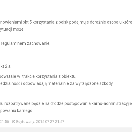
owieniami pkt 5 korzystania z boisk podejmuje doraźnie osoba u które
sytuacji może:
,
 z regulaminem zachowanie,
t 2 a:
powstałe w trakcie korzystania z obiektu,
iedzialność i odpowiadają materialnie za wyrządzone szkody.
inu rozpatrywane będzie na drodze postępowania karno-administracyjn
ępowania karnego.
21:56
Edytowany: 2015-07-27 21:57