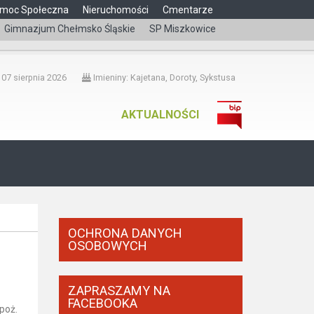
moc Społeczna
Nieruchomości
Cmentarze
Gimnazjum Chełmsko Śląskie
SP Miszkowice
čeština
 07 sierpnia 2026
Imieniny: Kajetana, Doroty, Sykstusa
AKTUALNOŚCI
OCHRONA DANYCH
OSOBOWYCH
ZAPRASZAMY NA
FACEBOOKA
poż.