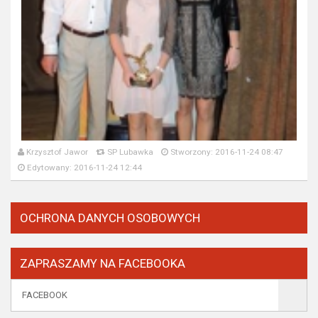
Krzysztof Jawor
SP Lubawka
Stworzony: 2016-11-24 08:47
Edytowany: 2016-11-24 12:44
OCHRONA DANYCH OSOBOWYCH
ZAPRASZAMY NA FACEBOOKA
FACEBOOK