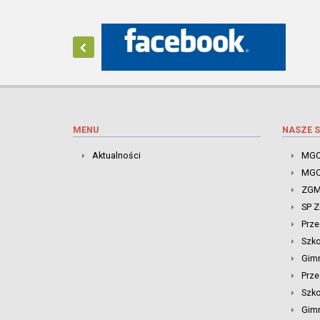
MENU
NASZE S
Aktualności
MGO
MGO
ZGM
SP 
Prze
Szk
Gim
Prze
Szko
Gimn