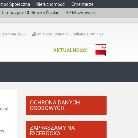
moc Społeczna
Nieruchomości
Cmentarze
Gimnazjum Chełmsko Śląskie
SP Miszkowice
čeština
 sierpnia 2026
Imieniny: Cypriana, Emiliana, Dominika
AKTUALNOŚCI
OCHRONA DANYCH
OSOBOWYCH
lejny
ZAPRASZAMY NA
my.
FACEBOOKA