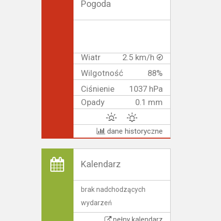
Pogoda
Wiatr
2.5 km/h
Wilgotność
88%
Ciśnienie
1037 hPa
Opady
0.1 mm
dane historyczne
Kalendarz
brak nadchodzących
wydarzeń
pełny kalendarz