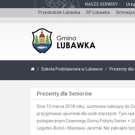
NASZE SERWISY:
Urz
Przedszkole Lubawka
SP Lubawka
Gimnazju
Wersja dla niepełnosprawnych
Szkoła Podstawowa w Lubawce
Prezenty dla
Prezenty dla Seniorów
Dnia 13 marca 2018 roku, uczniowie należący do Szkol
przygotować upominki dla osób starszych. Tym raze
podopiecznym Dziennego Domu Pobytu Senior +. Ucz
Legutko-Bizoń i Wiesławy Jarzmik. Nie zabrakło t