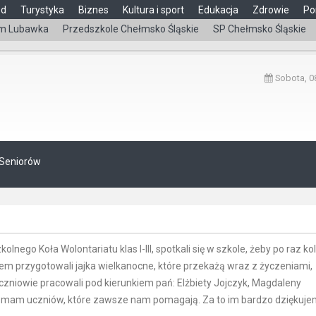
ąd
Turystyka
Biznes
Kultura i sport
Edukacja
Zdrowie
Po
m Lubawka
Przedszkole Chełmsko Śląskie
SP Chełmsko Śląskie
Sobota, 08
 Seniorów
nego Koła Wolontariatu klas I-III, spotkali się w szkole, żeby po raz ko
m przygotowali jajka wielkanocne, które przekażą wraz z życzeniami,
niowie pracowali pod kierunkiem pań: Elżbiety Jojczyk, Magdaleny
eż mam uczniów, które zawsze nam pomagają. Za to im bardzo dziękuje