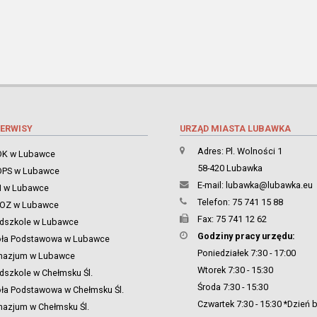
ERWISY
URZĄD MIASTA LUBAWKA
Adres: Pl. Wolności 1
K w Lubawce
58-420 Lubawka
PS w Lubawce
E-mail:
lubawka@lubawka.eu
 w Lubawce
Telefon: 75 741 15 88
ZOZ w Lubawce
Fax: 75 741 12 62
dszkole w Lubawce
Godziny pracy urzędu:
oła Podstawowa w Lubawce
Poniedziałek 7:30 - 17:00
nazjum w Lubawce
Wtorek 7:30 - 15:30
dszkole w Chełmsku Śl.
Środa 7:30 - 15:30
ła Podstawowa w Chełmsku Śl.
Czwartek 7:30 - 15:30 *Dzień 
azjum w Chełmsku Śl.