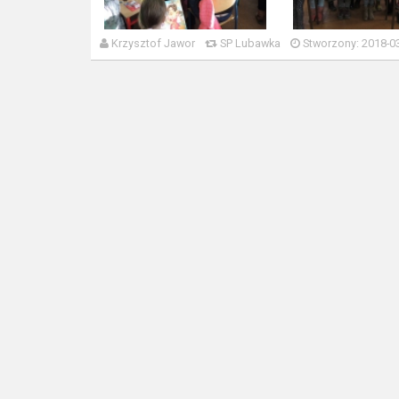
Krzysztof Jawor
SP Lubawka
Stworzony: 2018-03