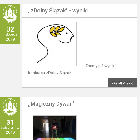
,,zDolny Ślązak" - wyniki
02
listopada
2019
Znamy już wyniki
konkursu zDolny Ślązak.
czytaj więcej
,,Magiczny Dywan"
31
października
2019