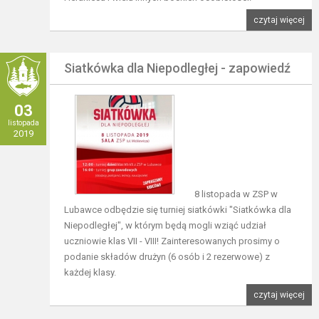
czytaj więcej
Siatkówka dla Niepodległej - zapowiedź
03
listopada
2019
8 listopada w ZSP w
Lubawce odbędzie się turniej siatkówki "Siatkówka dla
Niepodległej", w którym będą mogli wziąć udział
uczniowie klas VII - VIII! Zainteresowanych prosimy o
podanie składów drużyn (6 osób i 2 rezerwowe) z
każdej klasy.
czytaj więcej