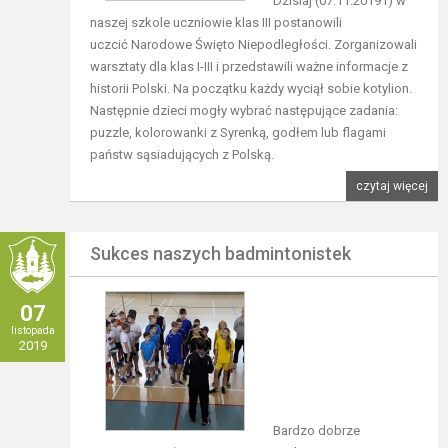
Dzisiaj (07.11.2019 r) w
naszej szkole uczniowie klas III postanowili
uczcić Narodowe Święto Niepodległości. Zorganizowali
warsztaty dla klas I-III i przedstawili ważne informacje z
historii Polski. Na początku każdy wyciął sobie kotylion.
Następnie dzieci mogły wybrać następujące zadania:
puzzle, kolorowanki z Syrenką, godłem lub flagami
państw sąsiadujących z Polską.
czytaj więcej
Sukces naszych badmintonistek
07
listopada
2019
Bardzo dobrze