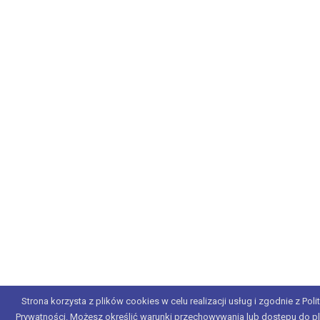
Strona korzysta z plików cookies w celu realizacji usług i zgodnie z Poli
Prywatności. Możesz określić warunki przechowywania lub dostępu do p