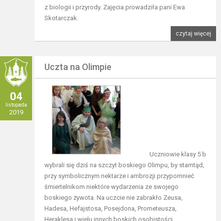
z biologii i przyrody. Zajęcia prowadziła pani Ewa
Skotarczak.
czytaj więcej
Uczta na Olimpie
04
listopada
2019
Uczniowie klasy 5 b
wybrali się dziś na szczyt boskiego Olimpu, by stamtąd,
przy symbolicznym nektarze i ambrozji przypomnieć
śmiertelnikom niektóre wydarzenia ze swojego
boskiego żywota. Na uczcie nie zabrakło Zeusa,
Hadesa, Hefajstosa, Posejdona, Prometeusza,
Heraklesa i wielu innych boskich osobistości.