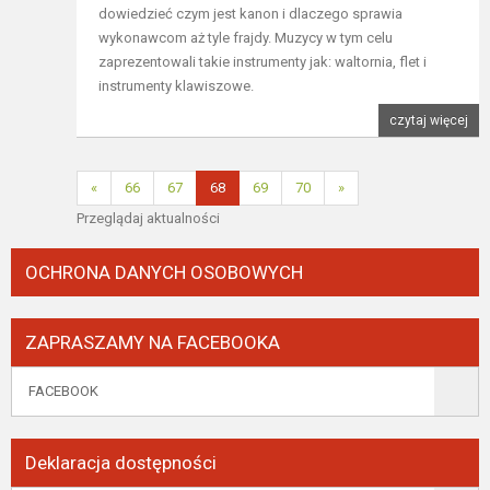
dowiedzieć czym jest kanon i dlaczego sprawia
wykonawcom aż tyle frajdy. Muzycy w tym celu
zaprezentowali takie instrumenty jak: waltornia, flet i
instrumenty klawiszowe.
czytaj więcej
«
66
67
68
69
70
»
Przeglądaj aktualności
OCHRONA DANYCH OSOBOWYCH
ZAPRASZAMY NA FACEBOOKA
FACEBOOK
Deklaracja dostępności