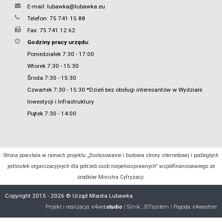
E-mail:
lubawka@lubawka.eu
Telefon: 75 741 15 88
Fax: 75 741 12 62
Godziny pracy urzędu:
Poniedziałek 7:30 - 17:00
Wtorek 7:30 - 15:30
Środa 7:30 - 15:30
Czwartek 7:30 - 15:30 *Dzień bez obsługi interesantów w Wydziale
Inwestycji i Infrastruktury
Piątek 7:30 - 14:00
Strona powstała w ramach projektu „Dostosowanie i budowa strony internetowej i podległych
jednostek organizacyjnych dla potrzeb osob niepełnosprawnych” współfinansowanego ze
środków Ministra Cyfryzacji.
Copyright 2015 - 2026 © Urząd Miasta Lubawka
Projekt i realizacja:
e4web
studio
| Silnik:
JSTsystem
| Pogoda:
e4weather