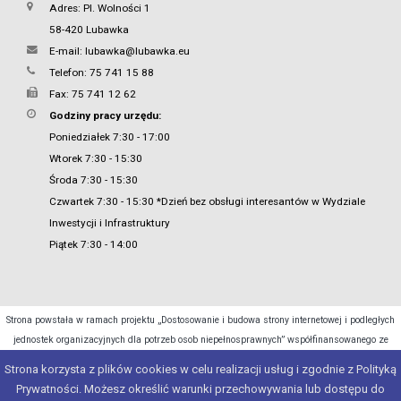
Adres: Pl. Wolności 1
58-420 Lubawka
E-mail:
lubawka@lubawka.eu
Telefon: 75 741 15 88
Fax: 75 741 12 62
Godziny pracy urzędu:
Poniedziałek 7:30 - 17:00
Wtorek 7:30 - 15:30
Środa 7:30 - 15:30
Czwartek 7:30 - 15:30 *Dzień bez obsługi interesantów w Wydziale
Inwestycji i Infrastruktury
Piątek 7:30 - 14:00
Strona powstała w ramach projektu „Dostosowanie i budowa strony internetowej i podległych
jednostek organizacyjnych dla potrzeb osob niepełnosprawnych” współfinansowanego ze
środków Ministra Cyfryzacji.
Strona korzysta z plików cookies w celu realizacji usług i zgodnie z Polityką
Prywatności. Możesz określić warunki przechowywania lub dostępu do
Copyright 2015 - 2026 © Urząd Miasta Lubawka