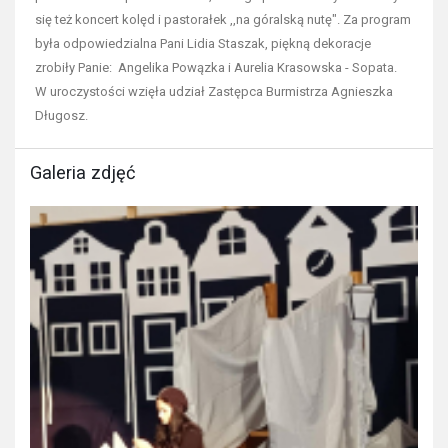
się też koncert kolęd i pastorałek ,,na góralską nutę". Za program
była odpowiedzialna Pani Lidia Staszak, piękną dekoracje
zrobiły Panie: Angelika Powązka i Aurelia Krasowska - Sopata.
W uroczystości wzięła udział Zastępca Burmistrza Agnieszka
Długosz.
Galeria zdjęć